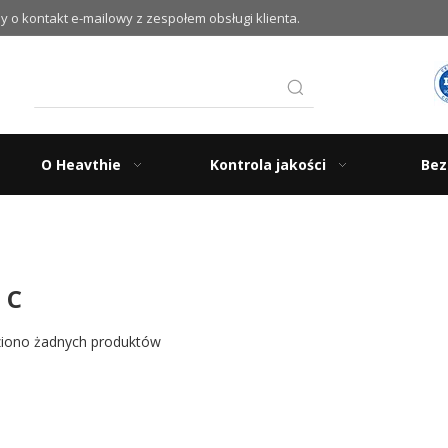
my o kontakt e-mailowy z zespołem obsługi klienta.
O Heavthie
Kontrola jakości
Bez
 C
ziono żadnych produktów