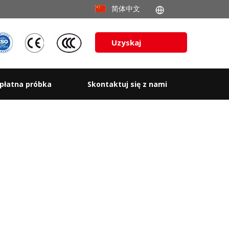
简体中文
Uzyskaj
wycenę
płatna próbka
Skontaktuj się z nami