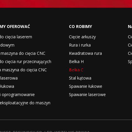
MY OFEROWAĆ
CO ROBIMY
N
o cięcia laserem
Cięcie arkuszy
Ci
odowym
Rura i rurka
C
maszyna do cięcia CNC
Kwadratowa rura
Ci
o cięcia rur przecinających
Belka H
S
 maszyna do cięcia CNC
Belka C
 laserowa
Stal kątowa
 łukowa
Spawanie łukowe
 i oprogramowanie
Spawanie laserowe
 eksploatacyjne do maszyn