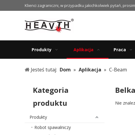
Klienci zagraniczni, w przypadku jakichkolwiek pytań, prosi
Produkty
Aplikacja
Praca
Jesteś tutaj:
Dom
»
Aplikacja
»
C-Beam
Kategoria
Belka
produktu
Nie znale
Produkty
Robot spawalniczy