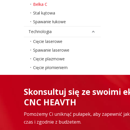
Belka C
Stal kątowa
Spawanie łukowe
Technologia
Cięcie laserowe
Spawanie laserowe
Cięcie plazmowe
Cięcie płomieniem
Skonsultuj się ze swoimi 
CNC HEAVTH
Pomożemy Ci uniknąć pułapek, aby zapewnić jako
czas i zgodnie z budżetem.