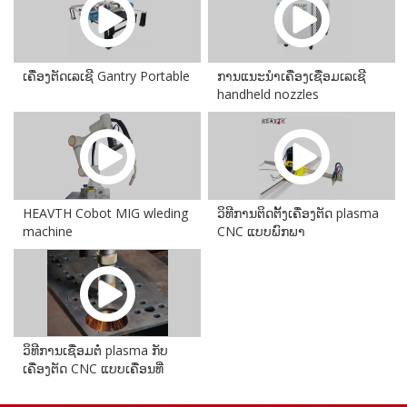
ເຄື່ອງຕັດເລເຊີ Gantry Portable
ການແນະນໍາເຄື່ອງເຊື່ອມເລເຊີ
handheld nozzles
HEAVTH Cobot MIG wleding
ວິທີການຕິດຕັ້ງເຄື່ອງຕັດ plasma
machine
CNC ແບບພົກພາ
ວິທີການເຊື່ອມຕໍ່ plasma ກັບ
ເຄື່ອງຕັດ CNC ແບບເຄື່ອນທີ່