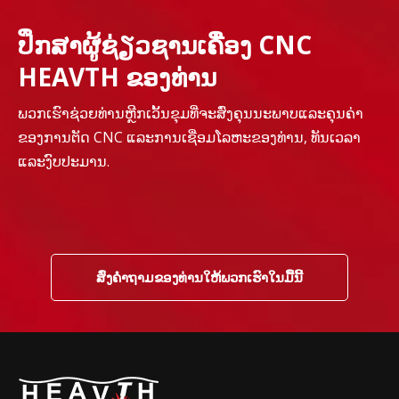
ປຶກສາຜູ້ຊ່ຽວຊານເຄື່ອງ CNC
HEAVTH ຂອງທ່ານ
ພວກເຮົາຊ່ວຍທ່ານຫຼີກເວັ້ນຂຸມທີ່ຈະສົ່ງຄຸນນະພາບແລະຄຸນຄ່າ
ຂອງການຕັດ CNC ແລະການເຊື່ອມໂລຫະຂອງທ່ານ, ທັນເວລາ
ແລະງົບປະມານ.
ສົ່ງຄໍາຖາມຂອງທ່ານໃຫ້ພວກເຮົາໃນມື້ນີ້