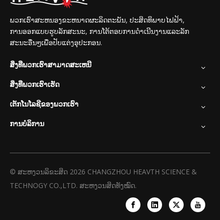
ພວກເຮົາສະຫນອງຂະຫນາດຜະລິດຕະພັນ, ປະສິດທິພາບໄຟຟ້າ,
ການອອກແບບຮູບລັກສະນະ, ການໂຕ້ຕອບການດໍາເນີນງານແລະລັກ
ສະນະອື່ນໆເພື່ອປັບແຕ່ງອຸປະກອນ.
ສິ່ງທີ່ພວກເຮົາສາມາດສະເຫນີ
ສິ່ງທີ່ພວກເຮົາເຮັດ
ເຕັກໂນໂລຊີຂອງພວກເຮົາ
ການບໍລິການ
© ສະຫງວນລິຂະສິດ
2026
CHANGZHOU HEAVTH SCIENCE &
TECHNOGY CO.,LTD. ສະຫງວນສິດທັງໝົດ.