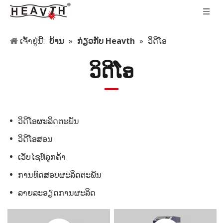
ເຈົ້າຢູ່ນີ້:
ບ້ານ
»
ກ່ຽວກັບ Heavth
»
ວິດີໂອ
ວິດີໂອ
ວິດີໂອຜະລິດຕະພັນ
ວິດີໂອສອນ
ເວັບໄຊທ໌ລູກຄ້າ
ການທົດສອບຜະລິດຕະພັນ
ລາຍ​ລະ​ອຽດ​ການ​ຜະ​ລິດ​