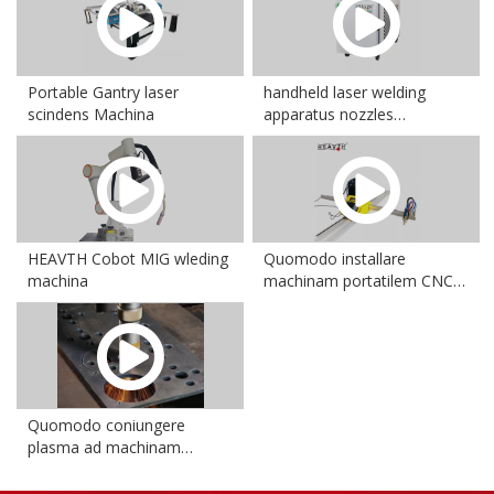
Portable Gantry laser
handheld laser welding
scindens Machina
apparatus nozzles
introduction
HEAVTH Cobot MIG wleding
Quomodo installare
machina
machinam portatilem CNC
plasma sectionis
Quomodo coniungere
plasma ad machinam
portatilem CNC sectionem