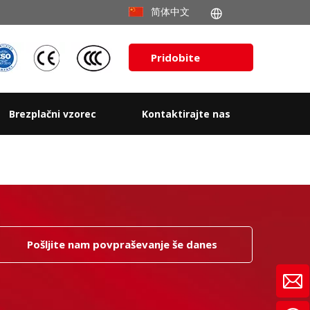
简体中文
Pridobite
ponudbo
Brezplačni vzorec
Kontaktirajte nas
Pošljite nam povpraševanje še danes