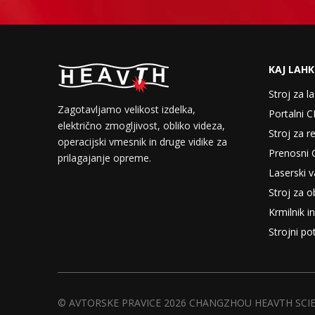
KAJ LAH
Stroj za l
Zagotavljamo velikost izdelka,
Portalni C
električno zmogljivost, obliko videza,
Stroj za r
operacijski vmesnik in druge vidike za
Prenosni 
prilagajanje opreme.
Laserski va
Stroj za o
Krmilnik 
Strojni po
© AVTORSKE PRAVICE
2026
CHANGZHOU HEAVTH SCIEN