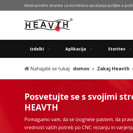
Mednarodne stranke za morebitna vprašanja pošljite e-pošt
Izdelki
Aplikacija
Storitev
Nahajate se tukaj:
domov
»
Zakaj Heavth
Posvetujte se s svojimi st
HEAVTH
Pomagamo vam, da se izognete pastem, da pravo
vrednost vaših potreb po CNC rezanju in varjenj