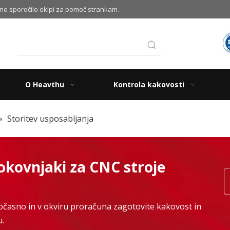
no sporočilo ekipi za pomoč strankam.
O Heavthu
Kontrola kakovosti
»
Storitev usposabljanja
rokovnjaki za CNC stroje
časno in v okviru proračuna zagotovite kakovost in
u.