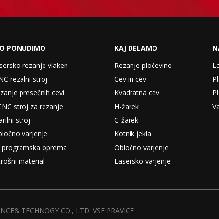
KO PONUDIMO
KAJ DELAMO
N
asersko rezanje vlaken
Rezanje pločevine
La
NC rezalni stroj
Cev in cev
P
ezanje presečnih cevi
Kvadratna cev
P
CNC stroj za rezanje
H-žarek
Va
rilni stroj
C-žarek
bločno varjenje
Kotnik jekla
in programska oprema
Obločno varjenje
trošni material
Lasersko varjenje
CE& TECHNOGY CO., LTD. VSE PRAVICE