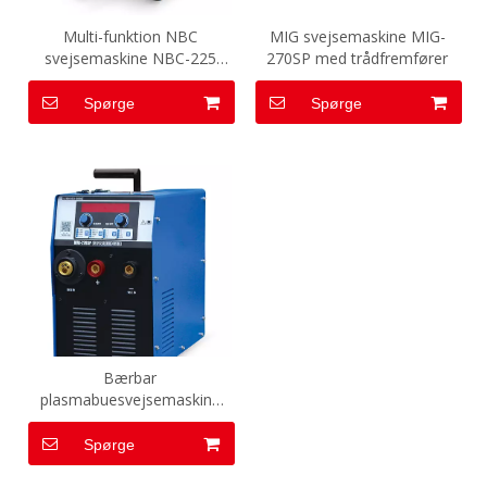
Multi-funktion NBC
MIG svejsemaskine MIG-
svejsemaskine NBC-225
270SP med trådfremfører
Buesvejser Producent
Spørge
Spørge
Bærbar
plasmabuesvejsemaskine
NBC/MIG-svejsemaskine
Spørge